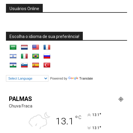
Usuários Online
Escolha o idioma de sua preferência!
Powered by
Translate
PALMAS
Chuva Fraca
°
13.1
°
C
13.1
°
13.1