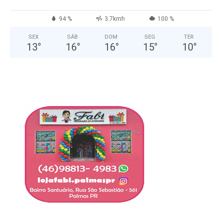
94 %
3.7kmh
100 %
SEX
SÁB
DOM
SEG
TER
13
°
16
°
16
°
15
°
10
°