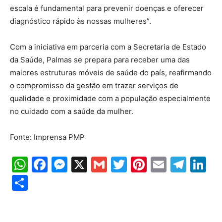
escala é fundamental para prevenir doenças e oferecer
diagnóstico rápido às nossas mulheres”.
Com a iniciativa em parceria com a Secretaria de Estado
da Saúde, Palmas se prepara para receber uma das
maiores estruturas móveis de saúde do país, reafirmando
o compromisso da gestão em trazer serviços de
qualidade e proximidade com a população especialmente
no cuidado com a saúde da mulher.
Fonte: Imprensa PMP
WhatsApp
Facebook
Messenger
X
Gmail
Twitter
Pinterest
Email
Tele
Li
Share