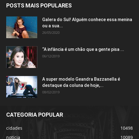
POSTS MAIS POPULARES
Galera do Sul! Alguém conhece essa menina
ou a sua...
26/05/2020
“A infância é um chão que a gente pisa ...
06/12/2019
A super modelo Geandra Bazzanella é
destaque da coluna de hoje,...
08/02/2019
CATEGORIA POPULAR
cidades
10498
noticia
10089