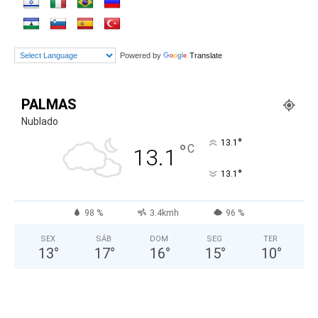
Powered by
Translate
PALMAS
Nublado
°
13.1
°
C
13.1
°
13.1
98 %
3.4kmh
96 %
SEX
SÁB
DOM
SEG
TER
13
°
17
°
16
°
15
°
10
°