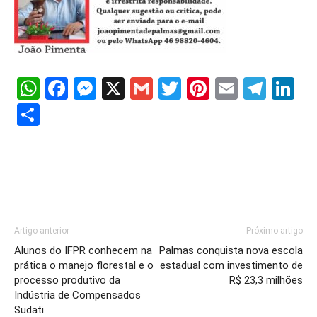
WhatsApp
Facebook
Messenger
X
Gmail
Twitter
Pinterest
Email
Tele
Li
Share
Artigo anterior
Próximo artigo
Alunos do IFPR conhecem na
Palmas conquista nova escola
prática o manejo florestal e o
estadual com investimento de
processo produtivo da
R$ 23,3 milhões
Indústria de Compensados
Sudati