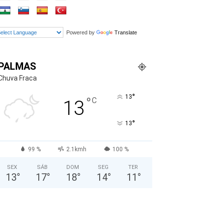
Powered by
Translate
PALMAS
Chuva Fraca
°
13
°
C
13
°
13
99 %
2.1kmh
100 %
SEX
SÁB
DOM
SEG
TER
13
°
17
°
18
°
14
°
11
°