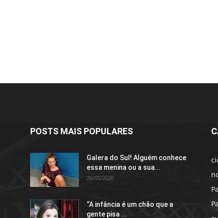
POSTS MAIS POPULARES
C
Galera do Sul! Alguém conhece
c
essa menina ou a sua...
no
26/05/2020
P
P
“A infância é um chão que a
gente pisa ...