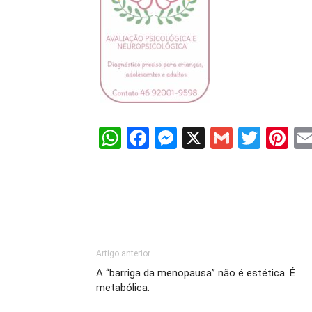
WhatsApp
Facebook
Messenger
X
Gmail
Twit
Pi
Artigo anterior
A “barriga da menopausa” não é estética. É
metabólica.