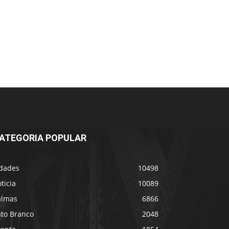
ATEGORIA POPULAR
idades
10498
ticia
10089
almas
6866
ato Branco
2048