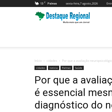
C
13
sexta-feira,7 agosto,2026
Entr
Palmas
Jornal
Destaque
Regional
Início
cidades
Por que a avaliação neuropsicológic
cidades
noticia
Palmas
Saúde
Por que a avalia
é essencial mes
diagnóstico do n