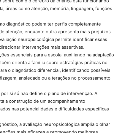
 sobre como o cérebro da criança está funcionando
hada, áreas como atenção, memória, linguagem, funções
smo diagnóstico podem ter perfis completamente
 de atenção, enquanto outra apresenta mais prejuízos
valiação neuropsicológica permite identificar essas
direcionar intervenções mais assertivas.
ões essenciais para a escola, auxiliando na adaptação
bém orienta a família sobre estratégias práticas no
ara o diagnóstico diferencial, identificando possíveis
dizagem, ansiedade ou alterações no processamento
por si só não define o plano de intervenção. A
ilita a construção de um acompanhamento
eados nas potencialidades e dificuldades específicas
nóstico, a avaliação neuropsicológica amplia o olhar
rvenções mais eficazes e promovendo melhores