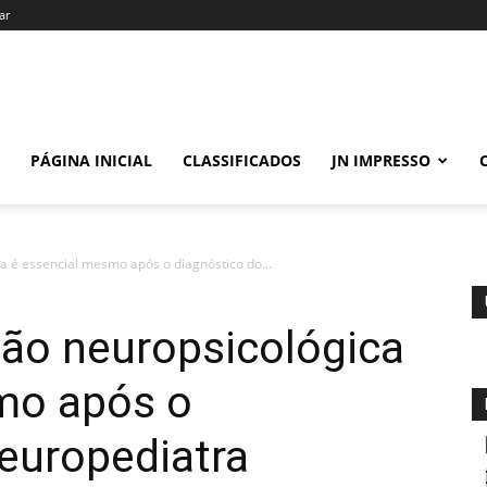
ar
PÁGINA INICIAL
CLASSIFICADOS
JN IMPRESSO
a é essencial mesmo após o diagnóstico do...
ção neuropsicológica
mo após o
europediatra