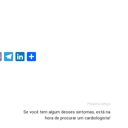
ter
nterest
Email
Telegram
LinkedIn
Share
Próximo artigo
Se você tem algum desses sintomas, está na
hora de procurar um cardiologista!