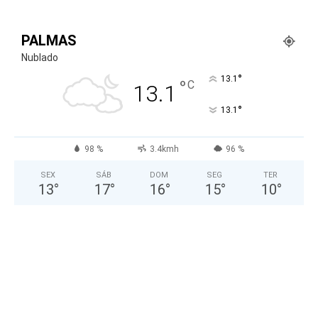
PALMAS
Nublado
°
13.1
°
C
13.1
°
13.1
98 %
3.4kmh
96 %
SEX
SÁB
DOM
SEG
TER
13
°
17
°
16
°
15
°
10
°