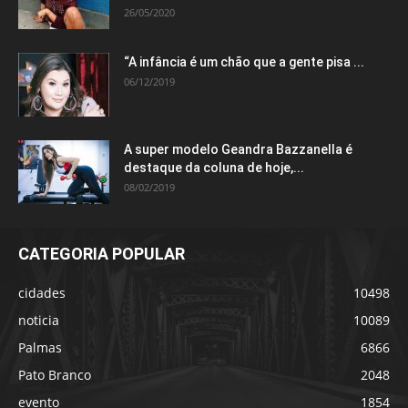
26/05/2020
“A infância é um chão que a gente pisa ...
06/12/2019
A super modelo Geandra Bazzanella é
destaque da coluna de hoje,...
08/02/2019
CATEGORIA POPULAR
cidades
10498
noticia
10089
Palmas
6866
Pato Branco
2048
evento
1854