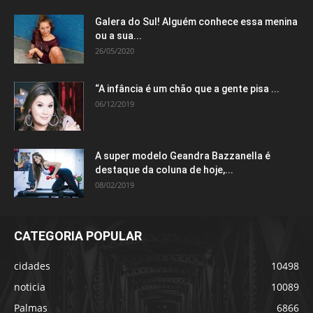
Galera do Sul! Alguém conhece essa menina
ou a sua...
26/05/2020
“A infância é um chão que a gente pisa ...
06/12/2019
A super modelo Geandra Bazzanella é
destaque da coluna de hoje,...
08/02/2019
CATEGORIA POPULAR
cidades
10498
noticia
10089
Palmas
6866