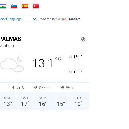
Powered by
Translate
PALMAS
Nublado
°
13.1
°
C
13.1
°
13.1
98 %
3.4kmh
96 %
SEX
SÁB
DOM
SEG
TER
13
°
17
°
16
°
15
°
10
°