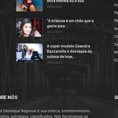
essa menina ou a sua...
no
26/05/2020
P
P
“A infância é um chão que a
gente pisa ...
e
06/12/2019
C
S
A super modelo Geandra
Bazzanella é destaque da
M
coluna de hoje,...
E
08/02/2019
BRE NÓS
S
al Destaque Regional é sua notícia, entretenimento ,
omia, astrologia, classificados. Nós fornecemos as