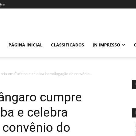
trar
PÁGINA INICIAL
CLASSIFICADOS
JN IMPRESSO
nda em Curitiba e celebra homologação de convênio...
Lângaro cumpre
ba e celebra
 convênio do