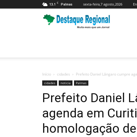
C
13.1
sexta-feira,7 agosto,2026
En
Palmas
Jornal
Destaque
Regional
Início
cidades
Prefeito Daniel Lângaro cumpre age
cidades
noticia
Palmas
Prefeito Daniel 
agenda em Curiti
homologação de