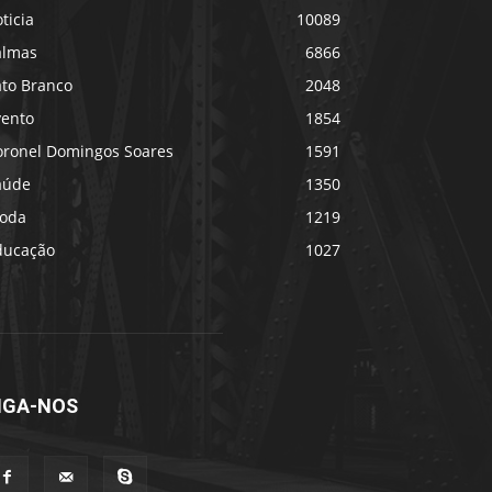
ticia
10089
almas
6866
ato Branco
2048
vento
1854
oronel Domingos Soares
1591
aúde
1350
oda
1219
ducação
1027
IGA-NOS