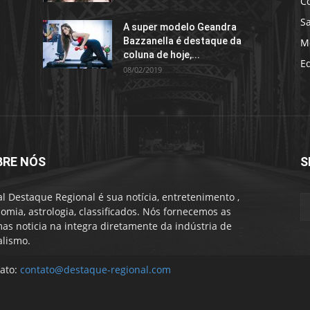
C
S
A super modelo Geandra
Bazzanella é destaque da
M
coluna de hoje,...
E
08/02/2019
BRE NÓS
S
al Destaque Regional é sua notícia, entretenimento ,
omia, astrologia, classificados. Nós fornecemos as
mas noticia na integra diretamente da indústria de
alismo.
ato:
contato@destaque-regional.com