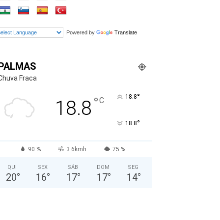
Powered by
Translate
PALMAS
Chuva Fraca
°
18.8
°
C
18.8
°
18.8
90 %
3.6kmh
75 %
QUI
SEX
SÁB
DOM
SEG
20
°
16
°
17
°
17
°
14
°