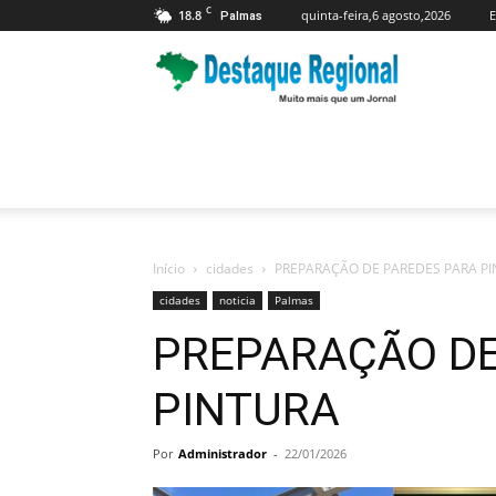
C
18.8
quinta-feira,6 agosto,2026
E
Palmas
Jornal
Destaque
Regional
Início
cidades
PREPARAÇÃO DE PAREDES PARA P
cidades
noticia
Palmas
PREPARAÇÃO DE
PINTURA
Por
Administrador
-
22/01/2026