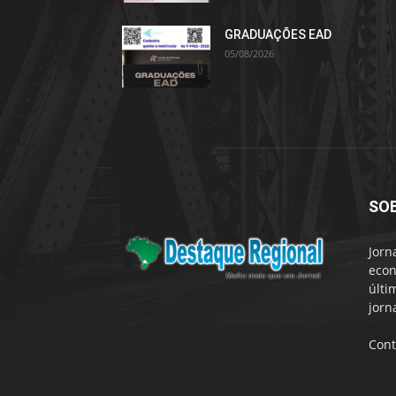
GRADUAÇÕES EAD
05/08/2026
SO
Jorn
econ
últi
jorn
Cont