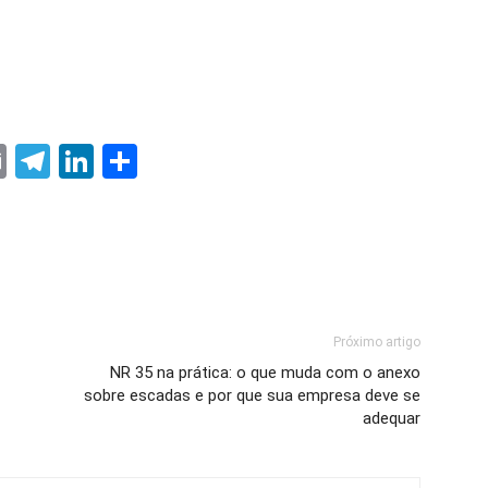
ter
nterest
Email
Telegram
LinkedIn
Share
Próximo artigo
NR 35 na prática: o que muda com o anexo
sobre escadas e por que sua empresa deve se
adequar