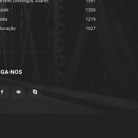
oronel Domingos Soares
1591
aúde
1350
oda
1219
ducação
1027
IGA-NOS