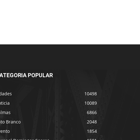
ATEGORIA POPULAR
idades
10498
ticia
10089
almas
6866
ato Branco
2048
vento
1854