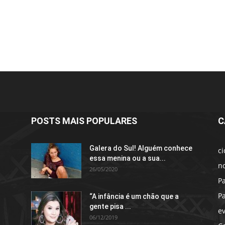
POSTS MAIS POPULARES
C
Galera do Sul! Alguém conhece
c
essa menina ou a sua...
no
26/05/2020
P
P
“A infância é um chão que a
gente pisa ...
e
06/12/2019