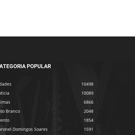
ATEGORIA POPULAR
idades
10498
ticia
10089
almas
6866
ato Branco
2048
vento
1854
oronel Domingos Soares
1591