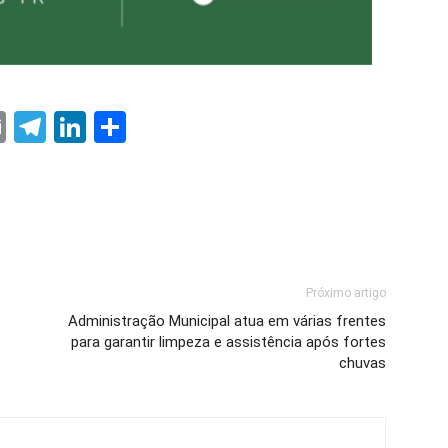
ter
nterest
Email
Telegram
LinkedIn
Share
Próximo artigo
Administração Municipal atua em várias frentes
para garantir limpeza e assistência após fortes
chuvas