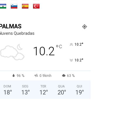
PALMAS
Nuvens Quebradas
°
10.2
°
C
10.2
°
10.2
96 %
0.9kmh
63 %
DOM
SEG
TER
QUA
QUI
18
°
13
°
12
°
20
°
19
°