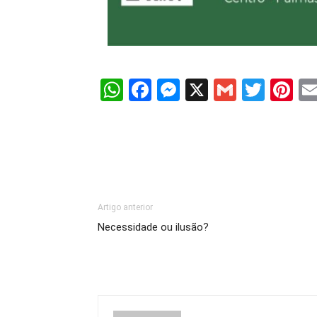
WhatsApp
Facebook
Messenger
X
Gmail
Twit
Pi
Artigo anterior
Necessidade ou ilusão?