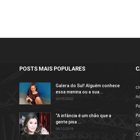
POSTS MAIS POPULARES
C
Galera do Sul! Alguém conhece
c
essa menina ou a sua...
no
26/05/2020
P
P
“A infância é um chão que a
gente pisa ...
e
06/12/2019
C