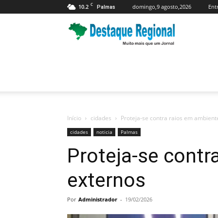
C
10.2
domingo,9 agosto,2026
Ent
Palmas
Jornal
Destaque
Regional
Início
cidades
Proteja-se contra raios em ambient
cidades
noticia
Palmas
Proteja-se contr
externos
Por
Administrador
-
19/02/2026