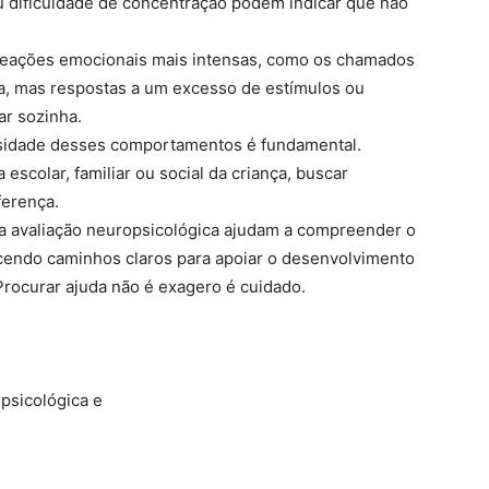
 ou dificuldade de concentração podem indicar que não
 reações emocionais mais intensas, como os chamados
a, mas respostas a um excesso de estímulos ou
r sozinha.
ensidade desses comportamentos é fundamental.
escolar, familiar ou social da criança, buscar
ferença.
, a avaliação neuropsicológica ajudam a compreender o
cendo caminhos claros para apoiar o desenvolvimento
. Procurar ajuda não é exagero é cuidado.
opsicológica e