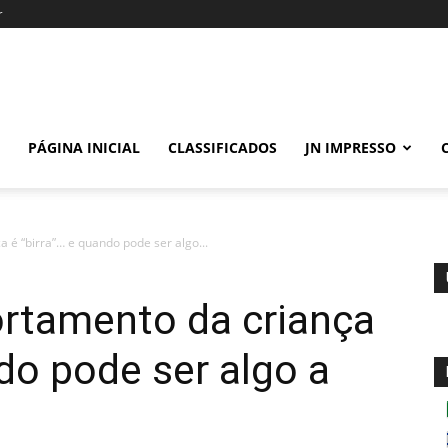
r
PÁGINA INICIAL
CLASSIFICADOS
JN IMPRESSO
é “birra”… e quando pode ser algo...
rtamento da criança
ndo pode ser algo a