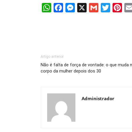
WhatsApp
Facebook
Messenger
X
Gmail
Twit
Pi
Artigo anterior
Não é falta de força de vontade: o que muda 
corpo da mulher depois dos 30
Administrador