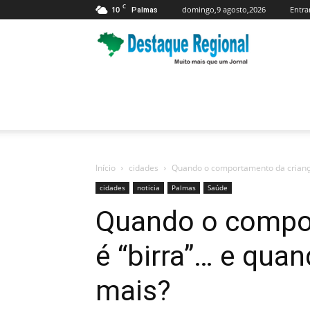
C
10
domingo,9 agosto,2026
Entra
Palmas
Jornal
Destaque
Regional
Início
cidades
Quando o comportamento da criança 
cidades
noticia
Palmas
Saúde
Quando o compo
é “birra”… e qua
mais?