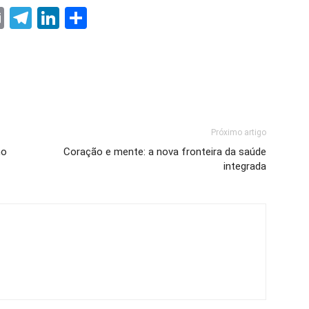
ter
nterest
Email
Telegram
LinkedIn
Share
Próximo artigo
no
Coração e mente: a nova fronteira da saúde
integrada