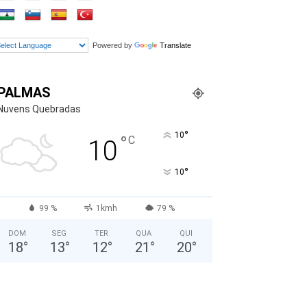
Powered by
Translate
PALMAS
Nuvens Quebradas
°
10
°
C
10
°
10
99 %
1kmh
79 %
DOM
SEG
TER
QUA
QUI
18
°
13
°
12
°
21
°
20
°