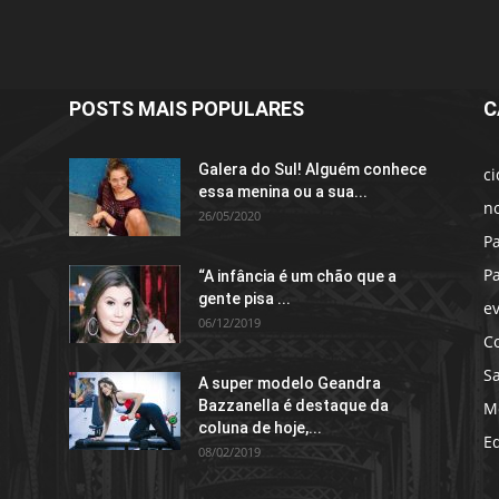
POSTS MAIS POPULARES
C
Galera do Sul! Alguém conhece
c
essa menina ou a sua...
no
26/05/2020
P
P
“A infância é um chão que a
gente pisa ...
e
06/12/2019
C
S
A super modelo Geandra
Bazzanella é destaque da
M
coluna de hoje,...
E
08/02/2019