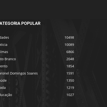
ATEGORIA POPULAR
idades
10498
ticia
10089
almas
6866
ato Branco
2048
vento
1854
oronel Domingos Soares
1591
aúde
1350
oda
1219
ducação
1027