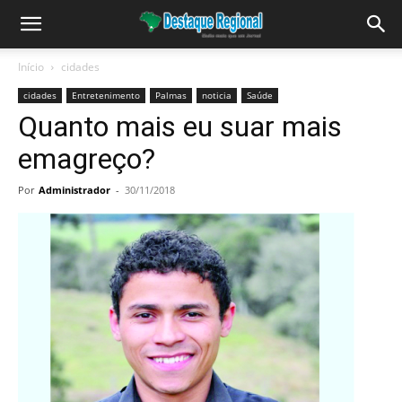
Início
cidades
cidades
Entretenimento
Palmas
noticia
Saúde
Quanto mais eu suar mais
emagreço?
Por
Administrador
-
30/11/2018