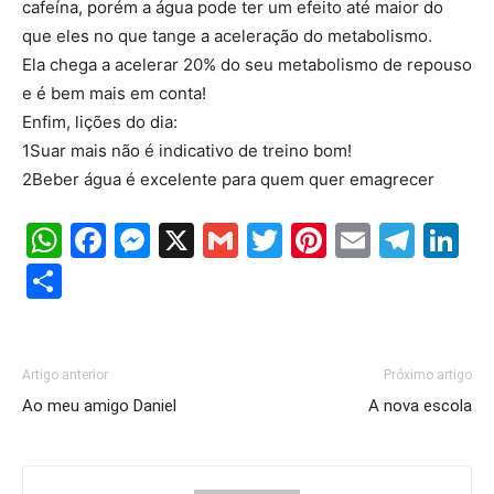
cafeína, porém a água pode ter um efeito até maior do
que eles no que tange a aceleração do metabolismo.
Ela chega a acelerar 20% do seu metabolismo de repouso
e é bem mais em conta!
Enfim, lições do dia:
1Suar mais não é indicativo de treino bom!
2Beber água é excelente para quem quer emagrecer
WhatsApp
Facebook
Messenger
X
Gmail
Twitter
Pinterest
Email
Tele
Li
Share
Artigo anterior
Próximo artigo
Ao meu amigo Daniel
A nova escola