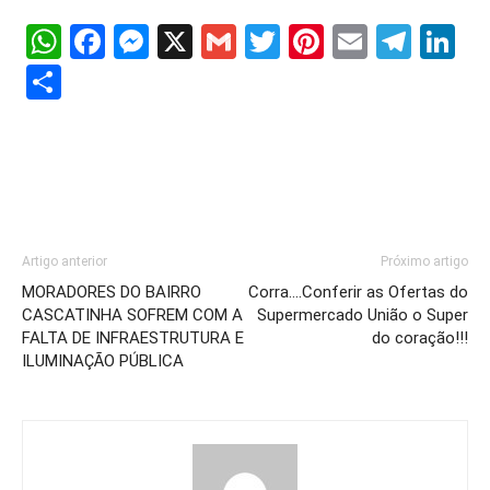
WhatsApp
Facebook
Messenger
X
Gmail
Twitter
Pinterest
Email
Tele
Li
Share
Artigo anterior
Próximo artigo
MORADORES DO BAIRRO
Corra….Conferir as Ofertas do
CASCATINHA SOFREM COM A
Supermercado União o Super
FALTA DE INFRAESTRUTURA E
do coração!!!
ILUMINAÇÃO PÚBLICA