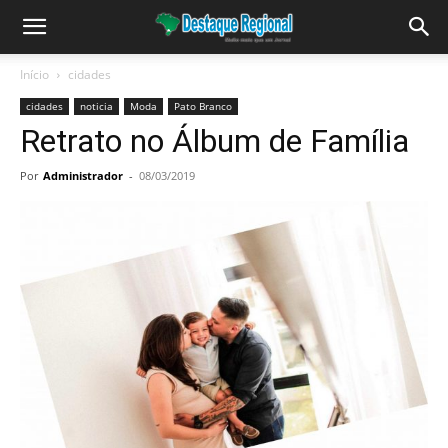
Início
cidades
cidades
noticia
Moda
Pato Branco
Retrato no Álbum de Família
Por
Administrador
-
08/03/2019