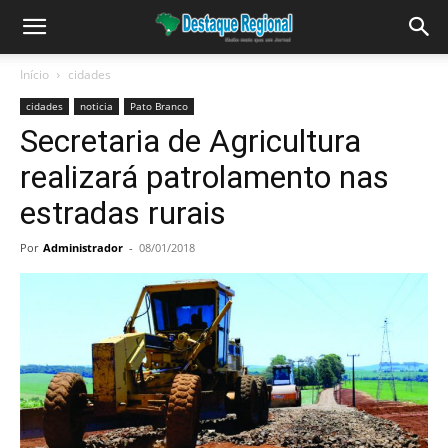
Início
cidades
cidades
noticia
Pato Branco
Secretaria de Agricultura
realizará patrolamento nas
estradas rurais
Por
Administrador
-
08/01/2018