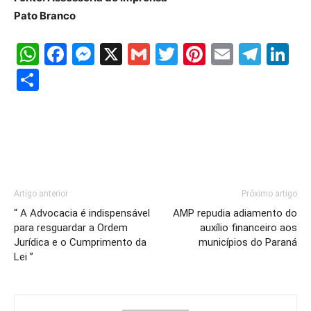
Pato Branco
WhatsApp
Facebook
Messenger
X
Gmail
Twitter
Pinterest
Email
Tele
Li
Share
Artigo anterior
Próximo artigo
“ A Advocacia é indispensável
AMP repudia adiamento do
para resguardar a Ordem
auxílio financeiro aos
Jurídica e o Cumprimento da
municípios do Paraná
Lei ”