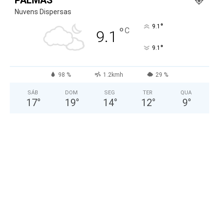
Nuvens Dispersas
°
9.1
°
C
9.1
°
9.1
98 %
1.2kmh
29 %
SÁB
DOM
SEG
TER
QUA
17
°
19
°
14
°
12
°
9
°