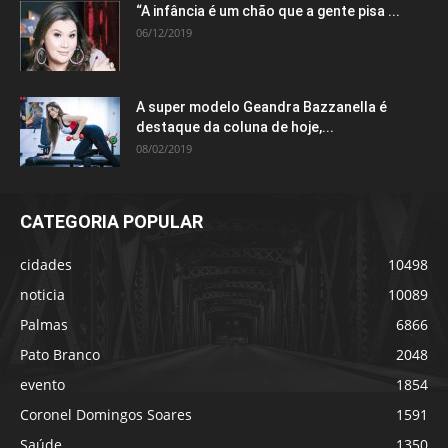
“A infância é um chão que a gente pisa ...
06/12/2019
A super modelo Geandra Bazzanella é
destaque da coluna de hoje,...
08/02/2019
CATEGORIA POPULAR
cidades
10498
noticia
10089
Palmas
6866
Pato Branco
2048
evento
1854
Coronel Domingos Soares
1591
Saúde
1350