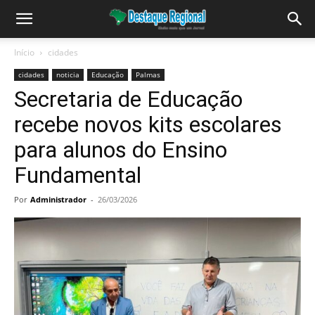
Início
cidades
cidades
noticia
Educação
Palmas
Secretaria de Educação
recebe novos kits escolares
para alunos do Ensino
Fundamental
Por
Administrador
-
26/03/2026