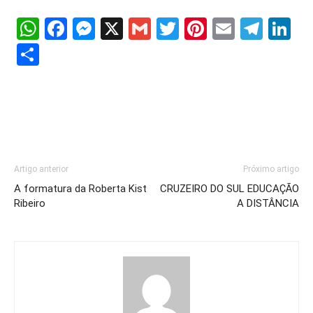
WhatsApp
Facebook
Messenger
X
Gmail
Twitter
Pinterest
Email
Tele
Li
Share
Artigo anterior
Próximo artigo
A formatura da Roberta Kist
CRUZEIRO DO SUL EDUCAÇÃO
Ribeiro
A DISTÂNCIA