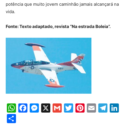
potência que muito jovem caminhão jamais alcançará na
vida.
Fonte: Texto adaptado, revista “Na estrada Boleia”.
WhatsApp
Facebook
Messenger
X
Gmail
Twitter
Pinterest
Email
Tele
Li
Share