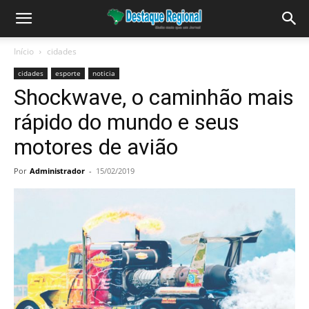
Início
cidades
cidades
esporte
noticia
Shockwave, o caminhão mais
rápido do mundo e seus
motores de avião
Por
Administrador
-
15/02/2019