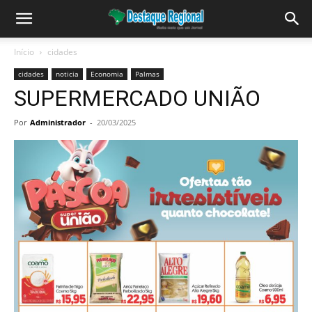
Início
cidades
cidades
noticia
Economia
Palmas
SUPERMERCADO UNIÃO
Por
Administrador
-
20/03/2025