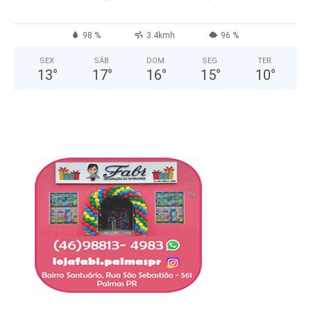
98 %
3.4kmh
96 %
SEX
SÁB
DOM
SEG
TER
13
°
17
°
16
°
15
°
10
°