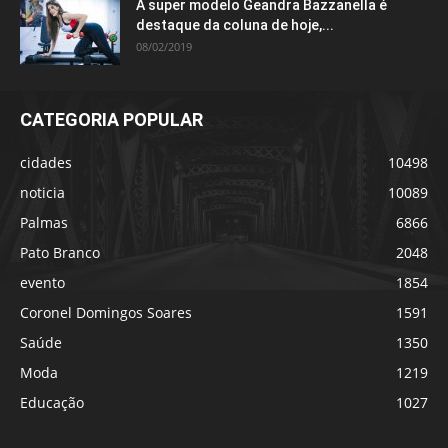
A super modelo Geandra Bazzanella é
destaque da coluna de hoje,...
08/02/2019
CATEGORIA POPULAR
cidades
10498
noticia
10089
Palmas
6866
Pato Branco
2048
evento
1854
Coronel Domingos Soares
1591
Saúde
1350
Moda
1219
Educação
1027