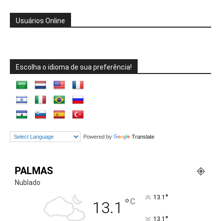
Usuários Online
Escolha o idioma de sua preferência!
Powered by
Translate
PALMAS
Nublado
°
13.1
°
C
13.1
°
13.1