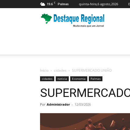
C
19.6
quinta-feira,6 agosto,2026
E
Palmas
Jornal
Destaque
Regional
Início
cidades
SUPERMERCADO UNIÃO
cidades
noticia
Economia
Palmas
SUPERMERCADO
Por
Administrador
-
12/03/2026