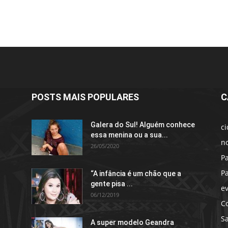
POSTS MAIS POPULARES
C
Galera do Sul! Alguém conhece
c
essa menina ou a sua...
no
26/05/2020
P
P
“A infância é um chão que a
gente pisa ...
e
06/12/2019
C
S
A super modelo Geandra