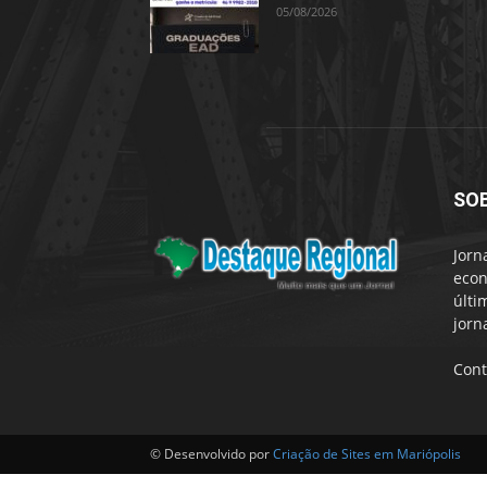
05/08/2026
SO
Jorn
econ
últi
jorn
Cont
© Desenvolvido por
Criação de Sites em Mariópolis