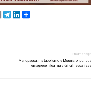
ter
nterest
Email
Telegram
LinkedIn
Share
Próximo artigo
Menopausa, metabolismo e Mounjaro: por que
emagrecer fica mais difícil nessa fase