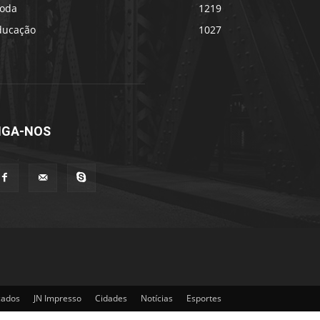
oda
1219
ducação
1027
IGA-NOS
cados
JN Impresso
Cidades
Notícias
Esportes