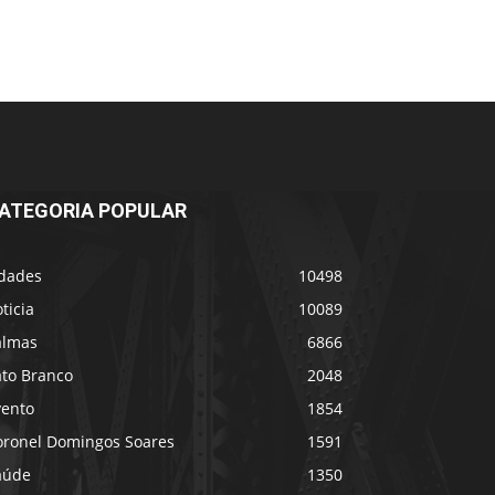
ATEGORIA POPULAR
idades
10498
ticia
10089
almas
6866
ato Branco
2048
vento
1854
oronel Domingos Soares
1591
aúde
1350