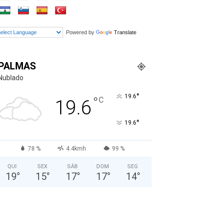
Powered by
Translate
PALMAS
Nublado
°
19.6
°
C
19.6
°
19.6
78 %
4.4kmh
99 %
QUI
SEX
SÁB
DOM
SEG
19
°
15
°
17
°
17
°
14
°