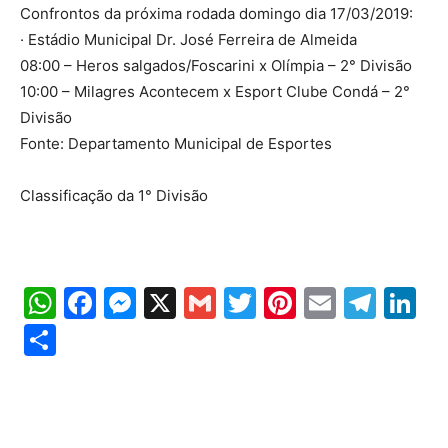
Confrontos da próxima rodada domingo dia 17/03/2019:
· Estádio Municipal Dr. José Ferreira de Almeida
08:00 – Heros salgados/Foscarini x Olímpia – 2° Divisão
10:00 – Milagres Acontecem x Esport Clube Condá – 2°
Divisão
Fonte: Departamento Municipal de Esportes
Classificação da 1° Divisão
WhatsApp
Facebook
Messenger
X
Gmail
Twitter
Pinterest
Email
Tele
Li
Share