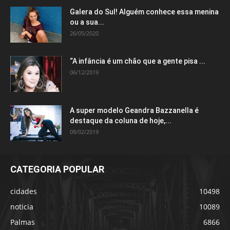
Galera do Sul! Alguém conhece essa menina
ou a sua...
26/05/2020
“A infância é um chão que a gente pisa ...
06/12/2019
A super modelo Geandra Bazzanella é
destaque da coluna de hoje,...
08/02/2019
CATEGORIA POPULAR
cidades
10498
noticia
10089
Palmas
6866