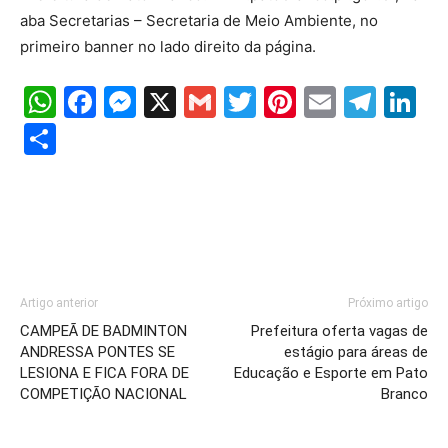
aba Secretarias – Secretaria de Meio Ambiente, no
primeiro banner no lado direito da página.
WhatsApp
Facebook
Messenger
X
Gmail
Twitter
Pinterest
Email
Tele
Li
Share
Artigo anterior
Próximo artigo
CAMPEÃ DE BADMINTON
Prefeitura oferta vagas de
ANDRESSA PONTES SE
estágio para áreas de
LESIONA E FICA FORA DE
Educação e Esporte em Pato
COMPETIÇÃO NACIONAL
Branco