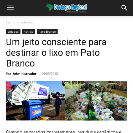
Início
cidades
cidades
noticia
Pato Branco
Um jeito consciente para
destinar o lixo em Pato
Branco
Por
Administrador
-
14/09/2018
Quando separados corretamente, resíduos orgânicos e