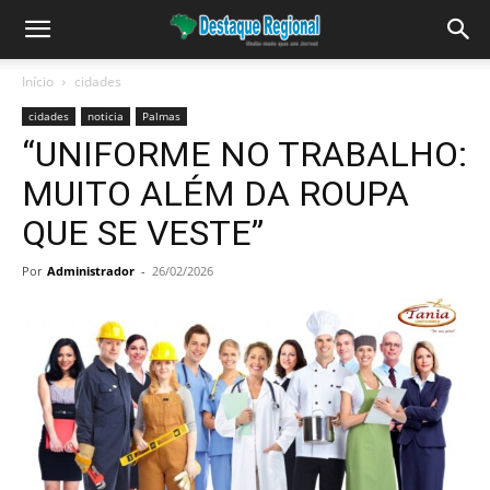
Início
cidades
cidades
noticia
Palmas
“UNIFORME NO TRABALHO:
MUITO ALÉM DA ROUPA
QUE SE VESTE”
Por
Administrador
-
26/02/2026