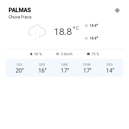
PALMAS
Chuva Fraca
°
18.8
°
C
18.8
°
18.8
90 %
3.6kmh
75 %
QUI
SEX
SÁB
DOM
SEG
20
°
16
°
17
°
17
°
14
°