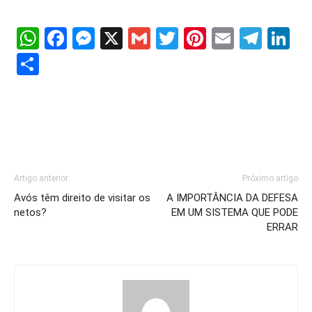
WhatsApp
Facebook
Messenger
X
Gmail
Twitter
Pinterest
Email
Tele
Li
Share
Artigo anterior
Próximo artigo
Avós têm direito de visitar os
A IMPORTÂNCIA DA DEFESA
netos?
EM UM SISTEMA QUE PODE
ERRAR