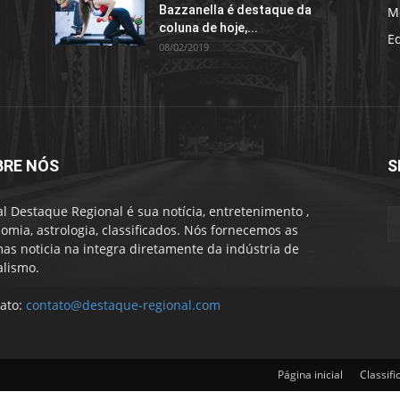
Bazzanella é destaque da
M
coluna de hoje,...
E
08/02/2019
BRE NÓS
S
al Destaque Regional é sua notícia, entretenimento ,
omia, astrologia, classificados. Nós fornecemos as
mas noticia na integra diretamente da indústria de
alismo.
ato:
contato@destaque-regional.com
Página inicial
Classifi