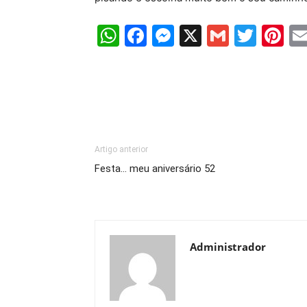
WhatsApp
Facebook
Messenger
X
Gmail
Twit
Pi
Artigo anterior
Festa… meu aniversário 52
Administrador