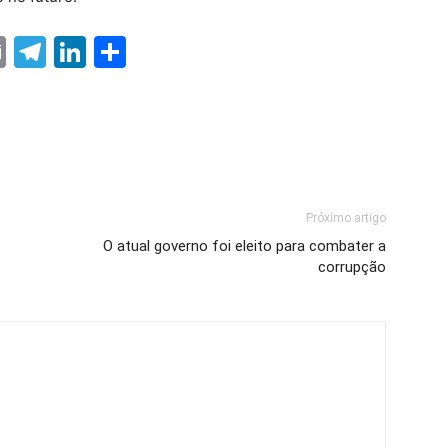
ter
nterest
Email
Telegram
LinkedIn
Share
Próximo artigo
O atual governo foi eleito para combater a
corrupção