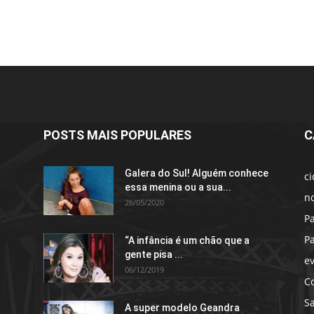
POSTS MAIS POPULARES
C
Galera do Sul! Alguém conhece
c
essa menina ou a sua...
no
26/05/2020
P
P
“A infância é um chão que a
gente pisa ...
e
06/12/2019
C
S
A super modelo Geandra