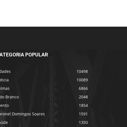
ATEGORIA POPULAR
idades
10498
ticia
10089
almas
6866
ato Branco
2048
vento
1854
oronel Domingos Soares
1591
aúde
1350