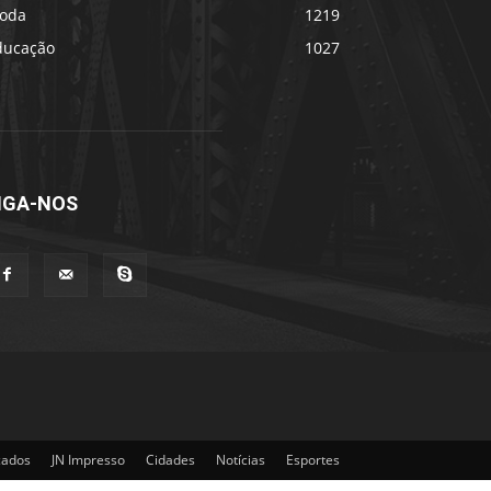
oda
1219
ducação
1027
IGA-NOS
cados
JN Impresso
Cidades
Notícias
Esportes