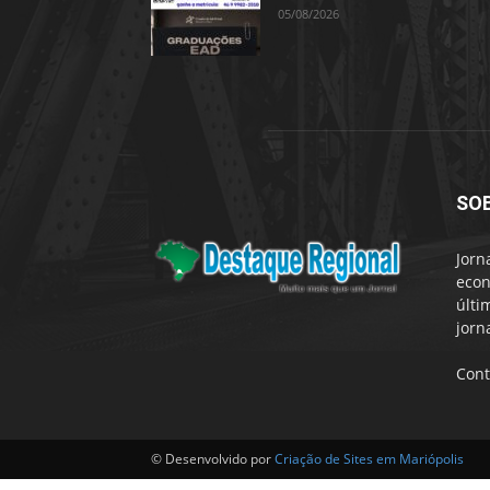
05/08/2026
SO
Jorn
econ
últi
jorn
Cont
© Desenvolvido por
Criação de Sites em Mariópolis