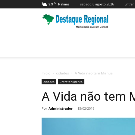
C
9.9
sábado,8 agosto,2026
Entrar
Palmas
Jornal
Destaque
Regional
Início
cidades
A Vida não tem Manual
cidades
Entretenimento
A Vida não tem 
Por
Administrador
-
15/02/2019