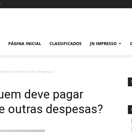
r
PÁGINA INICIAL
CLASSIFICADOS
JN IMPRESSO
terial escolar e outras despesas?
quem deve pagar
 e outras despesas?