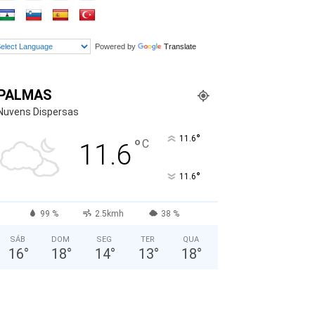
Powered by
Translate
PALMAS
Nuvens Dispersas
°
11.6
°
C
11.6
°
11.6
99 %
2.5kmh
38 %
SÁB
DOM
SEG
TER
QUA
16
°
18
°
14
°
13
°
18
°