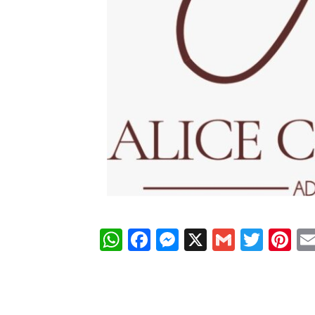
WhatsApp
Facebook
Messenger
X
Gmail
Twit
Pi