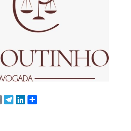
ter
nterest
Email
Telegram
LinkedIn
Share