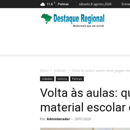
C
11.6
sábado,8 agosto,2026
Entra
Palmas
Jornal
Destaque
Regional
Início
cidades
Volta às aulas: quem deve pagar ma
cidades
noticia
Palmas
Volta às aulas: 
material escolar
Por
Administrador
-
29/01/2026