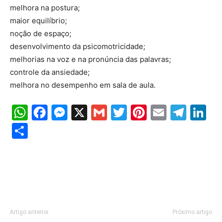
melhora na postura;
maior equilíbrio;
noção de espaço;
desenvolvimento da psicomotricidade;
melhorias na voz e na pronúncia das palavras;
controle da ansiedade;
melhora no desempenho em sala de aula.
WhatsApp
Facebook
Messenger
X
Gmail
Twitter
Pinterest
Email
Tele
Li
Share
Artigo anterior
Próximo artigo