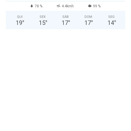
78 %
4.4kmh
99 %
QUI
SEX
SÁB
DOM
SEG
19
°
15
°
17
°
17
°
14
°