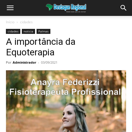
Início
cidades
cidades
noticia
Palmas
A importância da
Equoterapia
Por
Administrador
-
03/09/2021