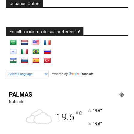
Usuários Online
Escolha o idioma de sua preferência!
Powered by
Translate
PALMAS
Nublado
°
19.6
°
C
19.6
°
19.6