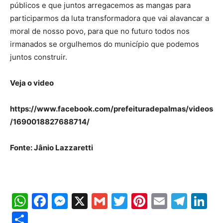
públicos e que juntos arregacemos as mangas para
participarmos da luta transformadora que vai alavancar a
moral de nosso povo, para que no futuro todos nos
irmanados se orgulhemos do município que podemos
juntos construir.
Veja o video
https://www.facebook.com/prefeituradepalmas/videos
/1690018827688714/
Fonte: Jânio Lazzaretti
WhatsApp
Facebook
Messenger
X
Gmail
Twitter
Pinterest
Email
Tele
Li
Share