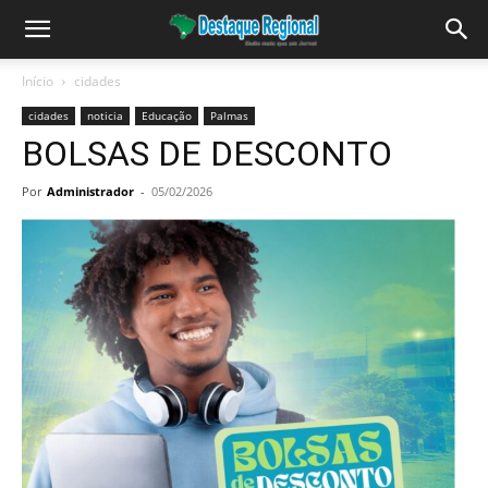
Início
cidades
cidades
noticia
Educação
Palmas
BOLSAS DE DESCONTO
Por
Administrador
-
05/02/2026