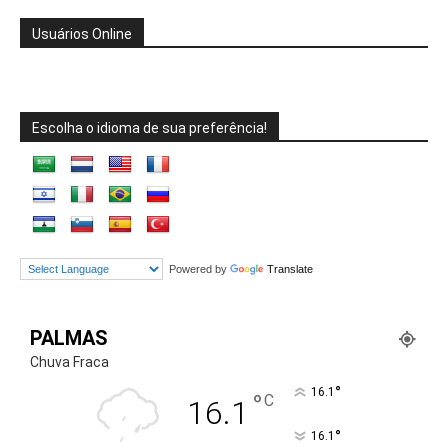
Usuários Online
Escolha o idioma de sua preferência!
Powered by
Translate
PALMAS
Chuva Fraca
°
16.1
°
C
16.1
°
16.1