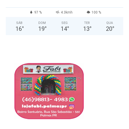
97 %
4.3kmh
100 %
SÁB
DOM
SEG
TER
QUA
16
°
19
°
14
°
13
°
20
°