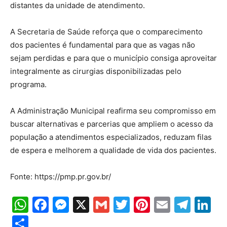
distantes da unidade de atendimento.
A Secretaria de Saúde reforça que o comparecimento
dos pacientes é fundamental para que as vagas não
sejam perdidas e para que o município consiga aproveitar
integralmente as cirurgias disponibilizadas pelo
programa.
A Administração Municipal reafirma seu compromisso em
buscar alternativas e parcerias que ampliem o acesso da
população a atendimentos especializados, reduzam filas
de espera e melhorem a qualidade de vida dos pacientes.
Fonte: https://pmp.pr.gov.br/
WhatsApp
Facebook
Messenger
X
Gmail
Twitter
Pinterest
Email
Tele
Li
Share