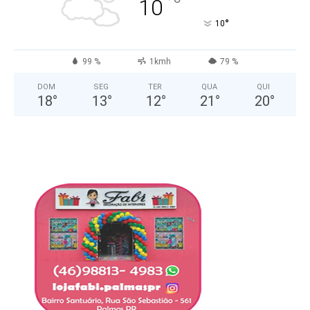
°
10
°
10
99 %
1kmh
79 %
DOM
SEG
TER
QUA
QUI
18
°
13
°
12
°
21
°
20
°