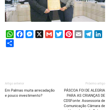
WhatsApp
Facebook
Messenger
X
Gmail
Twitter
Pinterest
Email
Tele
Li
Share
Artigo anterior
Próximo artigo
Em Palmas muita arrecadação
PÁSCOA FOI DE ALEGRIA
e pouco investimento?
PARA AS CRIANÇAS DE
CDSFonte: Assessoria de
Comunicação Câmara de