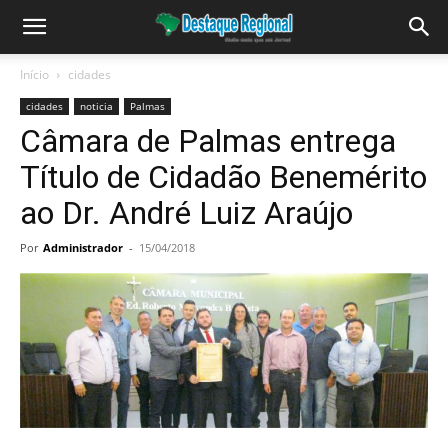
Início
cidades
cidades
noticia
Palmas
Câmara de Palmas entrega
Título de Cidadão Benemérito
ao Dr. André Luiz Araújo
Por
Administrador
-
15/04/2018