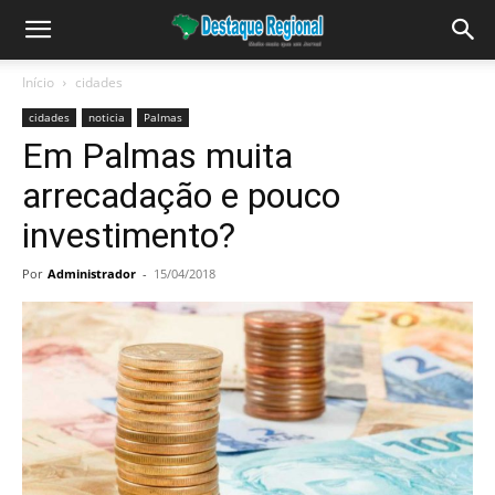
Início
cidades
cidades
noticia
Palmas
Em Palmas muita
arrecadação e pouco
investimento?
Por
Administrador
-
15/04/2018