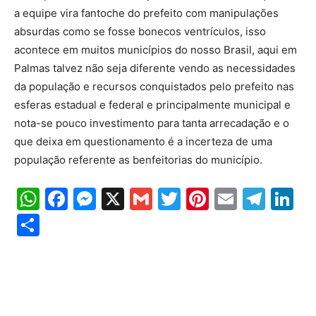
a equipe vira fantoche do prefeito com manipulações
absurdas como se fosse bonecos ventrículos, isso
acontece em muitos municípios do nosso Brasil, aqui em
Palmas talvez não seja diferente vendo as necessidades
da população e recursos conquistados pelo prefeito nas
esferas estadual e federal e principalmente municipal e
nota-se pouco investimento para tanta arrecadação e o
que deixa em questionamento é a incerteza de uma
população referente as benfeitorias do município.
WhatsApp
Facebook
Messenger
X
Gmail
Twitter
Pinterest
Email
Tele
Li
Share