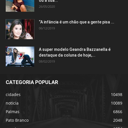
ou a sua...
26/05/2020
“A infância é um chão que a gente pisa ...
06/12/2019
A super modelo Geandra Bazzanella é
destaque da coluna de hoje,...
08/02/2019
CATEGORIA POPULAR
cidades
10498
noticia
10089
Palmas
6866
Pato Branco
2048