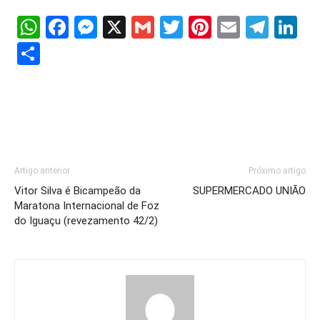
WhatsApp
Facebook
Messenger
X
Gmail
Twitter
Pinterest
Email
Tele
Li
Share
Artigo anterior
Próximo artigo
Vitor Silva é Bicampeão da
SUPERMERCADO UNIÃO
Maratona Internacional de Foz
do Iguaçu (revezamento 42/2)