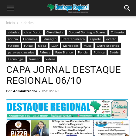
Início
cidades
cidades
classificado
Clevelândia
Coronel Domingos Soares
Culinária
noticia
Economia
Educação
Entretenimento
esporte
evento
Futebol
Futsal
Moda
LOJA
Mariópolis
musa
Outro Esportes
palavras cruzadas
Palmas
Pato Branco
Policial
Politica
Saúde
Tecnologia
transito
Vídeos
CAPA JORNAL DESTAQUE
REGIONAL 06/10
Por
Administrador
-
05/10/2023