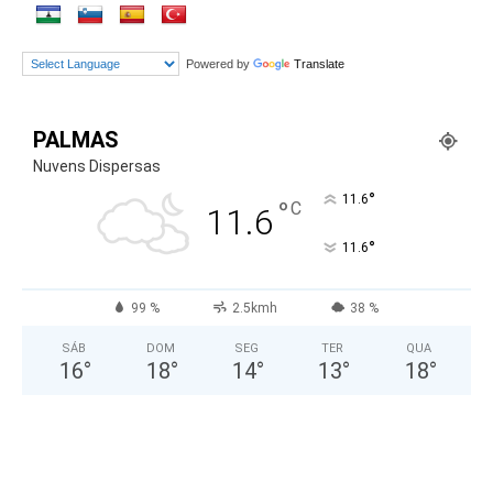
Powered by
Translate
PALMAS
Nuvens Dispersas
°
11.6
°
C
11.6
°
11.6
99 %
2.5kmh
38 %
SÁB
DOM
SEG
TER
QUA
16
°
18
°
14
°
13
°
18
°