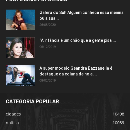
Galera do Sul! Alguém conhece essa menina
ou a sua...
26/05/2020
“A infância é um chão que a gente pisa ...
06/12/2019
A super modelo Geandra Bazzanella é
destaque da coluna de hoje,...
08/02/2019
CATEGORIA POPULAR
cidades
10498
noticia
10089