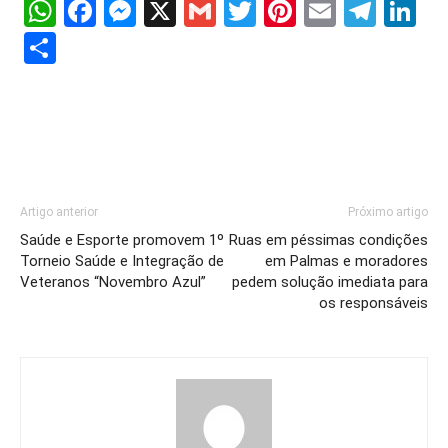
WhatsApp
Facebook
Messenger
X
Gmail
Twitter
Pinterest
Email
Tele
Li
Share
Artigo anterior
Próximo artigo
Saúde e Esporte promovem 1º
Ruas em péssimas condições
Torneio Saúde e Integração de
em Palmas e moradores
Veteranos “Novembro Azul”
pedem solução imediata para
os responsáveis