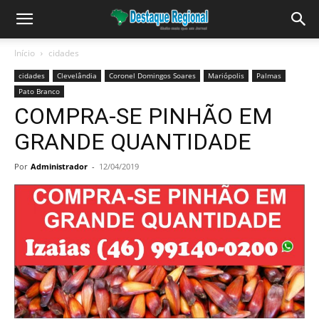
Início
cidades
cidades
Clevelândia
Coronel Domingos Soares
Mariópolis
Palmas
Pato Branco
COMPRA-SE PINHÃO EM
GRANDE QUANTIDADE
Por
Administrador
-
12/04/2019