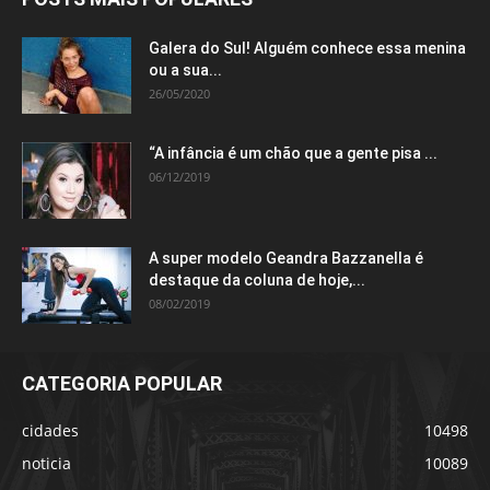
Galera do Sul! Alguém conhece essa menina
ou a sua...
26/05/2020
“A infância é um chão que a gente pisa ...
06/12/2019
A super modelo Geandra Bazzanella é
destaque da coluna de hoje,...
08/02/2019
CATEGORIA POPULAR
cidades
10498
noticia
10089