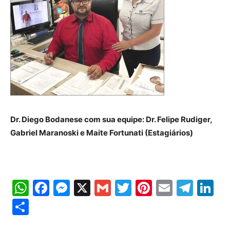
Dr. Diego Bodanese com sua equipe: Dr. Felipe Rudiger,
Gabriel Maranoski e Maite Fortunati (Estagiários)
WhatsApp
Facebook
Messenger
X
Gmail
Twitter
Pinterest
Email
Tele
Li
Share