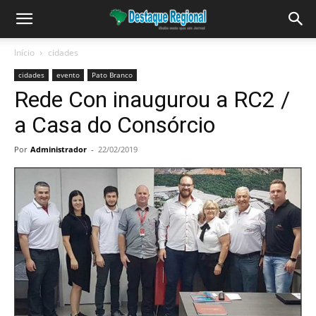
Início
cidades
cidades
evento
Pato Branco
Rede Con inaugurou a RC2 /
a Casa do Consórcio
Por
Administrador
-
22/02/2019