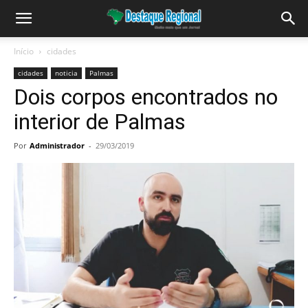
Início
cidades
cidades
noticia
Palmas
Dois corpos encontrados no
interior de Palmas
Por
Administrador
-
29/03/2019