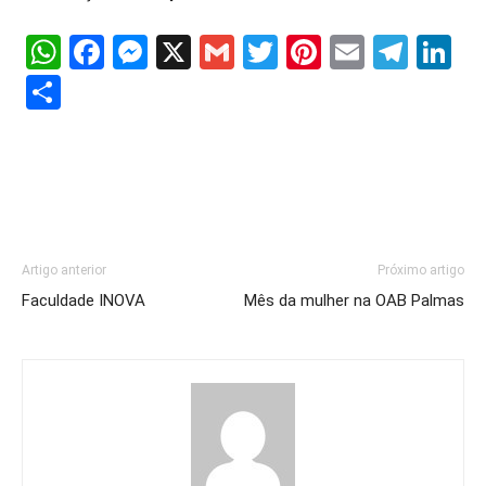
WhatsApp
Facebook
Messenger
X
Gmail
Twitter
Pinterest
Email
Tele
Li
Share
Artigo anterior
Próximo artigo
Faculdade INOVA
Mês da mulher na OAB Palmas