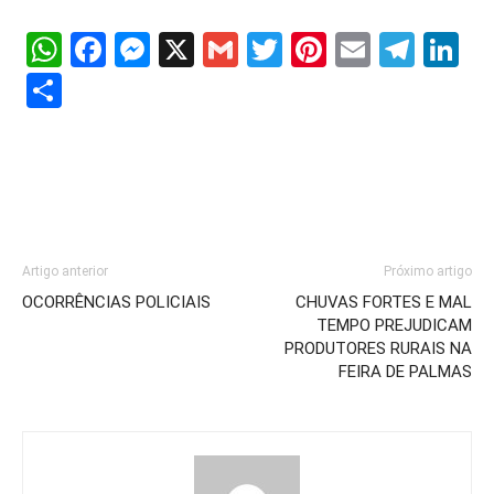
WhatsApp
Facebook
Messenger
X
Gmail
Twitter
Pinterest
Email
Tele
Li
Share
Artigo anterior
Próximo artigo
OCORRÊNCIAS POLICIAIS
CHUVAS FORTES E MAL
TEMPO PREJUDICAM
PRODUTORES RURAIS NA
FEIRA DE PALMAS