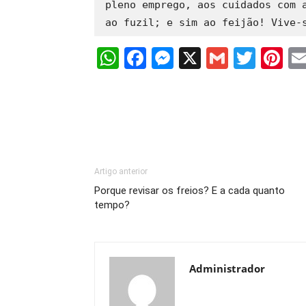
pleno emprego, aos cuidados com a
ao fuzil; e sim ao feijão! Vive-
WhatsApp
Facebook
Messenger
X
Gmail
Twit
Pi
Artigo anterior
Porque revisar os freios? E a cada quanto
tempo?
Administrador