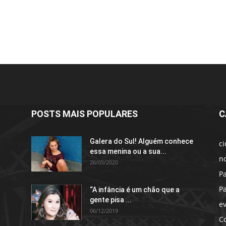
POSTS MAIS POPULARES
C
Galera do Sul! Alguém conhece
c
essa menina ou a sua...
no
26/05/2020
P
P
“A infância é um chão que a
gente pisa ...
e
06/12/2019
C