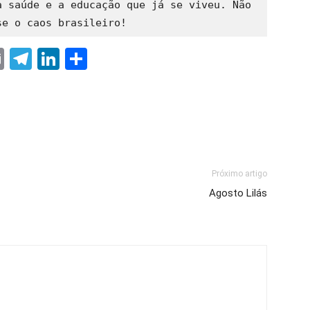
 saúde e a educação que já se viveu. Não 
se o caos brasileiro!
ter
nterest
Email
Telegram
LinkedIn
Share
Próximo artigo
Agosto Lilás