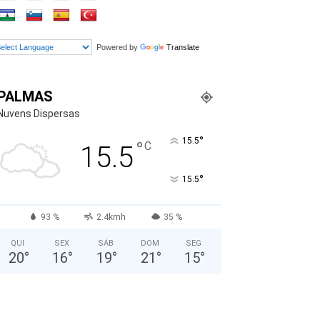
Powered by
Translate
PALMAS
Nuvens Dispersas
°
15.5
°
C
15.5
°
15.5
93 %
2.4kmh
35 %
QUI
SEX
SÁB
DOM
SEG
20
°
16
°
19
°
21
°
15
°