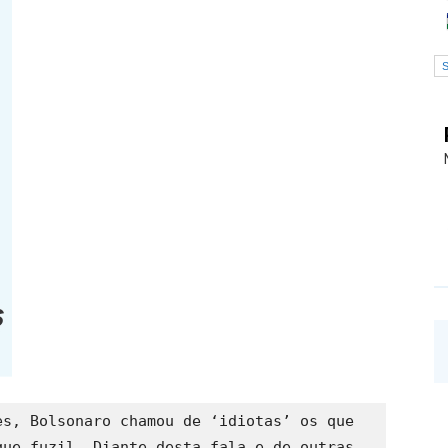
s, Bolsonaro chamou de ‘idiotas’ os que 
ue fuzil. Diante desta fala e de outras 