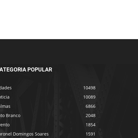
ATEGORIA POPULAR
idades
10498
ticia
10089
almas
6866
ato Branco
2048
vento
1854
oronel Domingos Soares
1591