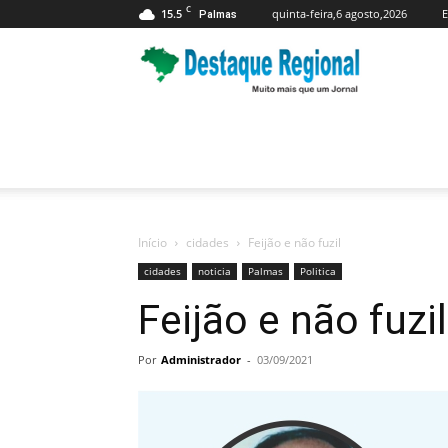
C
15.5
quinta-feira,6 agosto,2026
E
Palmas
Jornal
Destaque
Regional
Início
cidades
Feijão e não fuzil
cidades
noticia
Palmas
Politica
Feijão e não fuzil
Por
Administrador
-
03/09/2021