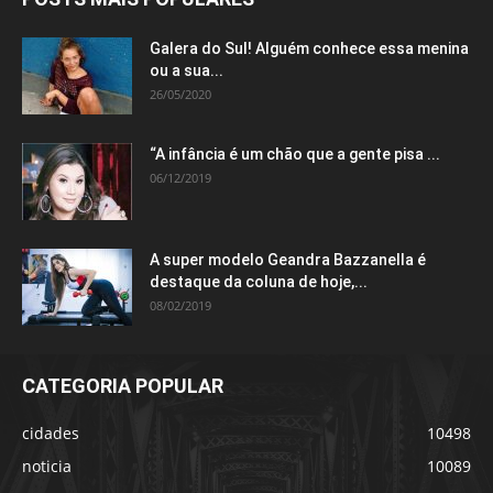
Galera do Sul! Alguém conhece essa menina
ou a sua...
26/05/2020
“A infância é um chão que a gente pisa ...
06/12/2019
A super modelo Geandra Bazzanella é
destaque da coluna de hoje,...
08/02/2019
CATEGORIA POPULAR
cidades
10498
noticia
10089