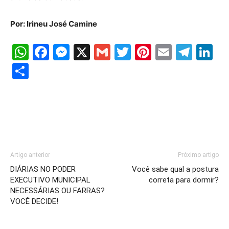
Por: Irineu José Camine
WhatsApp
Facebook
Messenger
X
Gmail
Twitter
Pinterest
Email
Tele
Li
Share
Artigo anterior
Próximo artigo
DIÁRIAS NO PODER
Você sabe qual a postura
EXECUTIVO MUNICIPAL
correta para dormir?
NECESSÁRIAS OU FARRAS?
VOCÊ DECIDE!