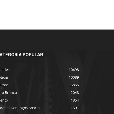
ATEGORIA POPULAR
idades
10498
ticia
10089
almas
6866
ato Branco
2048
vento
1854
oronel Domingos Soares
1591