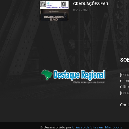
GRADUAÇÕES EAD
05/08/2026
SO
Jorn
econ
últi
jorn
Cont
© Desenvolvido por
Criação de Sites em Mariópolis