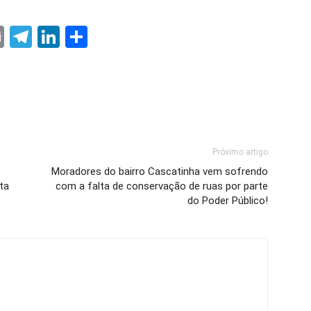
ter
nterest
Email
Telegram
LinkedIn
Share
Próximo artigo
Moradores do bairro Cascatinha vem sofrendo
ta
com a falta de conservação de ruas por parte
do Poder Público!