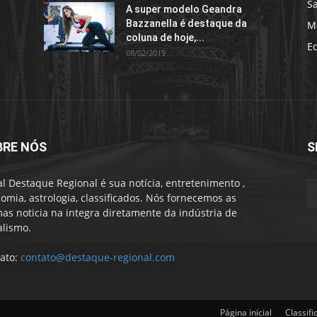
S
A super modelo Geandra
Bazzanella é destaque da
M
coluna de hoje,...
E
08/02/2019
BRE NÓS
S
al Destaque Regional é sua notícia, entretenimento ,
omia, astrologia, classificados. Nós fornecemos as
mas noticia na integra diretamente da indústria de
alismo.
ato:
contato@destaque-regional.com
Página inicial
Classifi