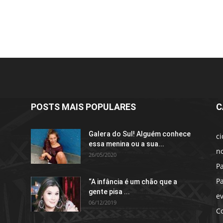
POSTS MAIS POPULARES
C
Galera do Sul! Alguém conhece
c
essa menina ou a sua...
no
26/05/2020
P
P
“A infância é um chão que a
gente pisa ...
e
06/12/2019
C