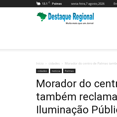
C
13.1
sexta-feira,7 agosto,2026
En
Palmas
Jornal
Destaque
Regional
Início
cidades
Morador do centro de Palmas també
cidades
noticia
Palmas
Morador do cent
também reclama 
Iluminação Públi