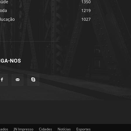
aúde
1350
oda
1219
ducação
1027
IGA-NOS
cados
JN Impresso
Cidades
Notícias
Esportes