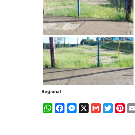
Regional
WhatsApp
Facebook
Messenger
X
Gmail
Twit
Pi