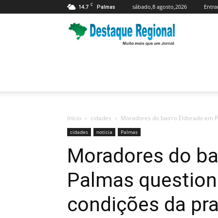
C
14.7
sábado,8 agosto,2026
Entra
Palmas
Jornal
Destaque
Regional
Início
cidades
Moradores do bairro Eldorado em P
cidades
noticia
Palmas
Moradores do ba
Palmas questio
condições da pra