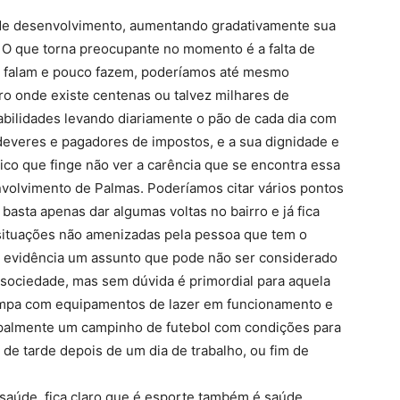
 de desenvolvimento, aumentando gradativamente sua
 O que torna preocupante no momento é a falta de
 falam e pouco fazem, poderíamos até mesmo
ro onde existe centenas ou talvez milhares de
ilidades levando diariamente o pão de cada dia com
deveres e pagadores de impostos, e a sua dignidade e
ico que finge não ver a carência que se encontra essa
volvimento de Palmas. Poderíamos citar vários pontos
 basta apenas dar algumas voltas no bairro e já fica
s situações não amenizadas pela pessoa que tem o
m evidência um assunto que pode não ser considerado
sociedade, mas sem dúvida é primordial para aquela
 limpa com equipamentos de lazer em funcionamento e
cipalmente um campinho de futebol com condições para
m de tarde depois de um dia de trabalho, ou fim de
aúde, fica claro que é esporte também é saúde.