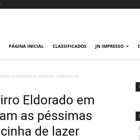
r
PÁGINA INICIAL
CLASSIFICADOS
JN IMPRESSO
almas questionam as péssimas condições da...
irro Eldorado em
nam as péssimas
cinha de lazer