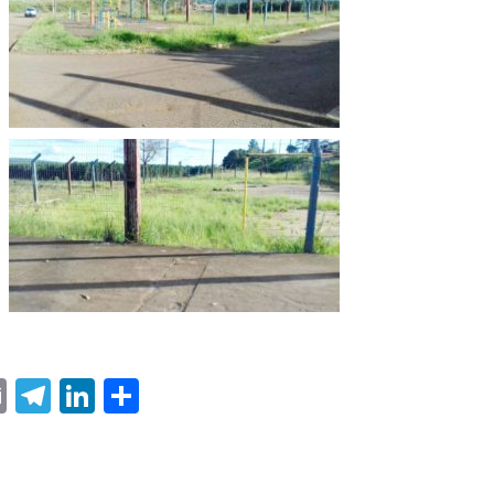
ter
nterest
Email
Telegram
LinkedIn
Share