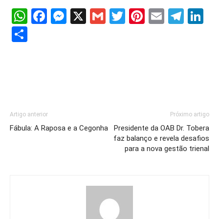
WhatsApp
Facebook
Messenger
X
Gmail
Twitter
Pinterest
Email
Tele
Li
Share
Artigo anterior
Próximo artigo
Fábula: A Raposa e a Cegonha
Presidente da OAB Dr. Tobera
faz balanço e revela desafios
para a nova gestão trienal