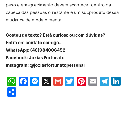
peso e emagrecimento devem acontecer dentro da
cabeça das pessoas o restante e um subproduto dessa
mudança de modelo mental.
Gostou do texto? Está curioso ou com dúvidas?
Entra em contato comigo…
WhatsApp: (46)984006452
Facebook: Jozias Fortunato
Instagram: @joziasfortunatopersonal
WhatsApp
Facebook
Messenger
X
Gmail
Twitter
Pinterest
Email
Tele
Li
Share