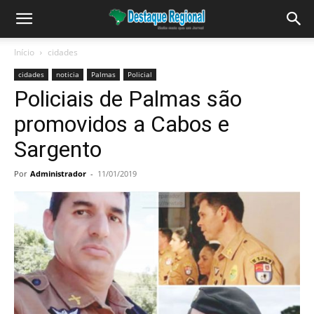
Início
cidades
cidades
noticia
Palmas
Policial
Policiais de Palmas são
promovidos a Cabos e
Sargento
Por
Administrador
-
11/01/2019