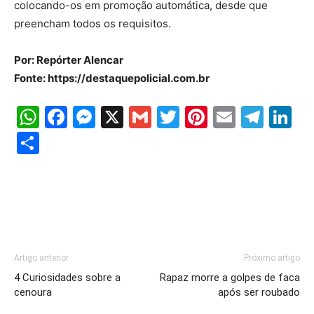
colocando-os em promoção automática, desde que
preencham todos os requisitos.
Por: Repórter Alencar
Fonte: https://destaquepolicial.com.br
WhatsApp
Facebook
Messenger
X
Gmail
Twitter
Pinterest
Email
Tele
Li
Share
Artigo anterior
Próximo artigo
4 Curiosidades sobre a
Rapaz morre a golpes de faca
cenoura
após ser roubado