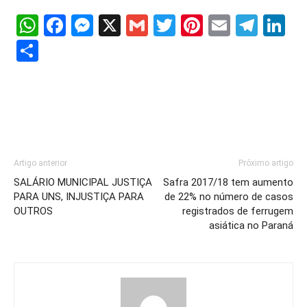
WhatsApp
Facebook
Messenger
X
Gmail
Twitter
Pinterest
Email
Tele
Li
Share
Artigo anterior
Próximo artigo
SALÁRIO MUNICIPAL JUSTIÇA
Safra 2017/18 tem aumento
PARA UNS, INJUSTIÇA PARA
de 22% no número de casos
OUTROS
registrados de ferrugem
asiática no Paraná