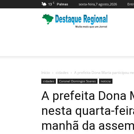
C
13
sexta-feira,7 agosto,2026
Entr
Palmas
Jornal
Destaque
Regional
Início
cidades
A prefeita Dona Maria participou ne
cidades
Coronel Domingos Soares
noticia
A prefeita Dona 
nesta quarta-feir
manhã da assemb