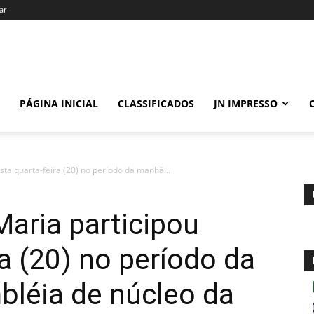
ar
PÁGINA INICIAL
CLASSIFICADOS
JN IMPRESSO
sta quarta-feira (20) no período da manhã...
Maria participou
a (20) no período da
léia de núcleo da