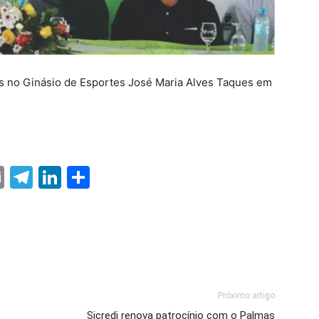
s no Ginásio de Esportes José Maria Alves Taques em
ter
nterest
Email
Telegram
LinkedIn
Share
Próximo artigo
Sicredi renova patrocínio com o Palmas