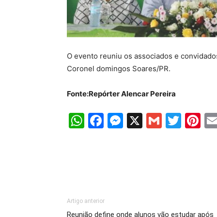
O evento reuniu os associados e convidado
Coronel domingos Soares/PR.
Fonte:Repórter Alencar Pereira
WhatsApp
Facebook
Messenger
X
Gmail
Twit
Pi
Artigo anterior
Reunião define onde alunos vão estudar após