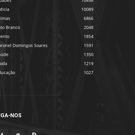
idades
10498
ticia
10089
almas
6866
ato Branco
2048
vento
1854
oronel Domingos Soares
1591
aúde
1350
oda
1219
ducação
1027
IGA-NOS