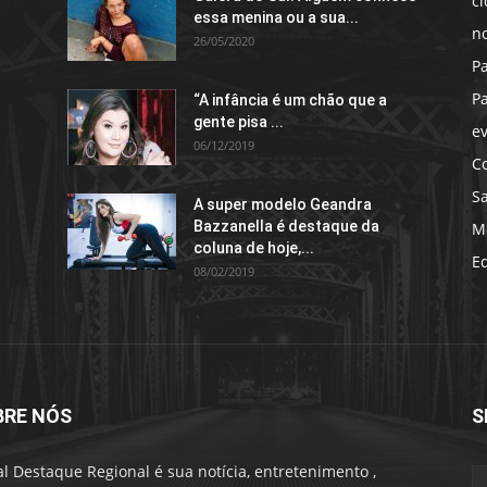
c
essa menina ou a sua...
no
26/05/2020
P
P
“A infância é um chão que a
gente pisa ...
e
06/12/2019
C
S
A super modelo Geandra
Bazzanella é destaque da
M
coluna de hoje,...
E
08/02/2019
BRE NÓS
S
al Destaque Regional é sua notícia, entretenimento ,