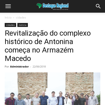
Início
cidades
cidades
noticia
Revitalização do complexo
histórico de Antonina
começa no Armazém
Macedo
Por
Administrador
-
22/06/2018