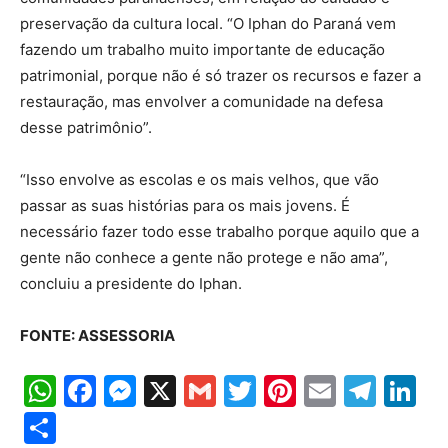
preservação da cultura local. “O Iphan do Paraná vem
fazendo um trabalho muito importante de educação
patrimonial, porque não é só trazer os recursos e fazer a
restauração, mas envolver a comunidade na defesa
desse patrimônio”.
“Isso envolve as escolas e os mais velhos, que vão
passar as suas histórias para os mais jovens. É
necessário fazer todo esse trabalho porque aquilo que a
gente não conhece a gente não protege e não ama”,
concluiu a presidente do Iphan.
FONTE: ASSESSORIA
WhatsApp
Facebook
Messenger
X
Gmail
Twitter
Pinterest
Email
Tele
Li
Share