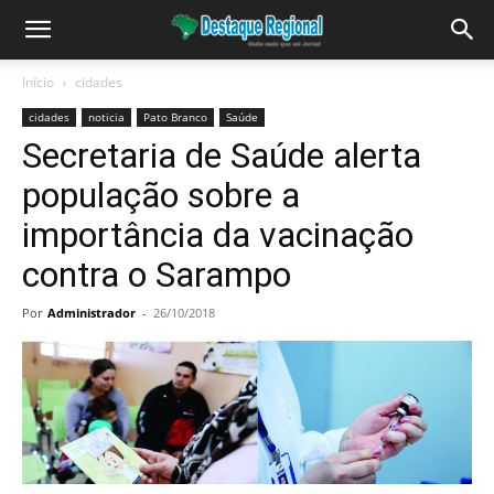
Início
cidades
cidades
noticia
Pato Branco
Saúde
Secretaria de Saúde alerta
população sobre a
importância da vacinação
contra o Sarampo
Por
Administrador
-
26/10/2018