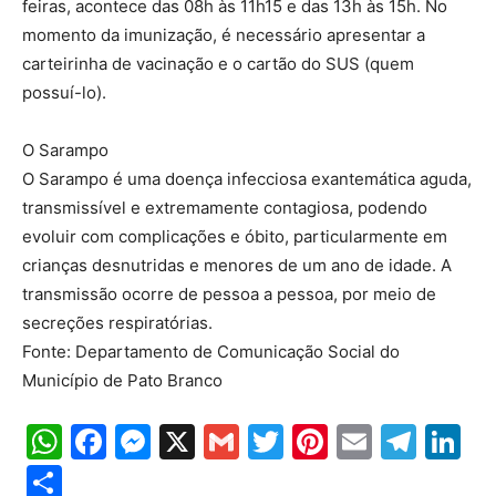
feiras, acontece das 08h às 11h15 e das 13h às 15h. No
momento da imunização, é necessário apresentar a
carteirinha de vacinação e o cartão do SUS (quem
possuí-lo).
O Sarampo
O Sarampo é uma doença infecciosa exantemática aguda,
transmissível e extremamente contagiosa, podendo
evoluir com complicações e óbito, particularmente em
crianças desnutridas e menores de um ano de idade. A
transmissão ocorre de pessoa a pessoa, por meio de
secreções respiratórias.
Fonte: Departamento de Comunicação Social do
Município de Pato Branco
WhatsApp
Facebook
Messenger
X
Gmail
Twitter
Pinterest
Email
Tele
Li
Share