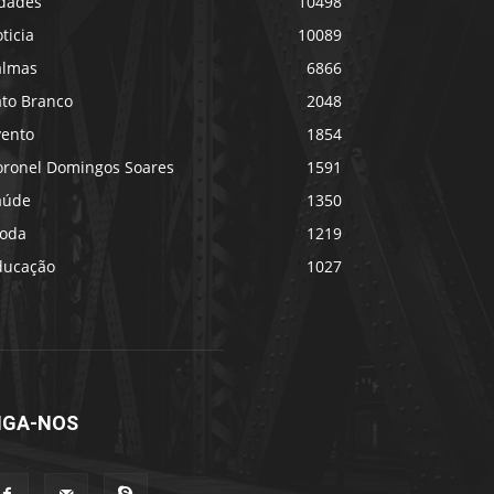
idades
10498
ticia
10089
almas
6866
ato Branco
2048
vento
1854
oronel Domingos Soares
1591
aúde
1350
oda
1219
ducação
1027
IGA-NOS