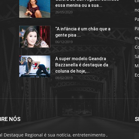
c
essa menina ou a sua...
no
26/05/2020
P
P
“A infância é um chão que a
gente pisa ...
e
06/12/2019
C
S
A super modelo Geandra
Bazzanella é destaque da
M
coluna de hoje,...
E
08/02/2019
BRE NÓS
S
al Destaque Regional é sua notícia, entretenimento ,