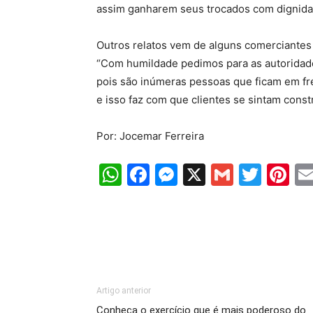
assim ganharem seus trocados com dignida
Outros relatos vem de alguns comerciantes
“Com humildade pedimos para as autoridade
pois são inúmeras pessoas que ficam em fr
e isso faz com que clientes se sintam con
Por: Jocemar Ferreira
WhatsApp
Facebook
Messenger
X
Gmail
Twit
Pi
Artigo anterior
Conheça o exercício que é mais poderoso do