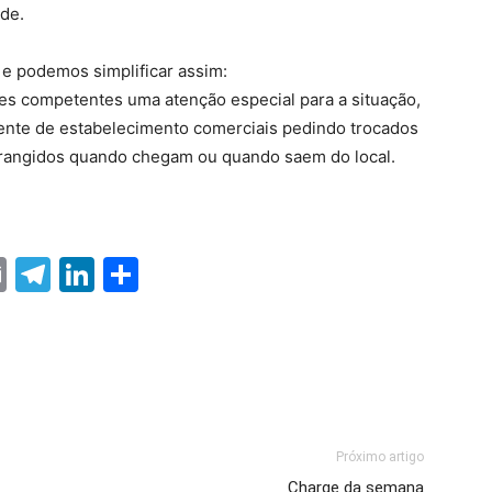
de.
 e podemos simplificar assim:
s competentes uma atenção especial para a situação,
ente de estabelecimento comerciais pedindo trocados
strangidos quando chegam ou quando saem do local.
ter
nterest
Email
Telegram
LinkedIn
Share
Próximo artigo
Charge da semana