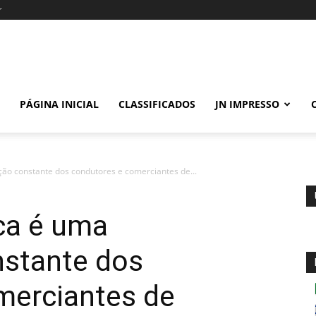
r
PÁGINA INICIAL
CLASSIFICADOS
JN IMPRESSO
ão constante dos condutores e comerciantes de...
ca é uma
stante dos
merciantes de