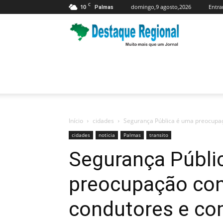
C
10
domingo,9 agosto,2026
Entra
Palmas
Jornal
Destaque
Regional
Início
cidades
Segurança Pública é uma preocupaç
cidades
noticia
Palmas
transito
Segurança Públi
preocupação con
condutores e co