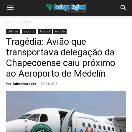
Início
cidades
cidades
esporte
Futebol
noticia
Tragédia: Avião que
transportava delegação da
Chapecoense caiu próximo
ao Aeroporto de Medelín
Por
Administrador
-
29/11/2016