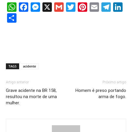
WhatsApp
Facebook
Messenger
X
Gmail
Twitter
Pinterest
Email
Tele
Li
Share
TAGS
acidente
Artigo anterior
Próximo artigo
Grave acidente na BR 158,
Homem é preso portando
resultou na morte de uma
arma de fogo.
mulher.