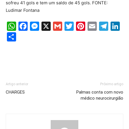
sofreu 41 gols e tem um saldo de 45 gols. FONTE:
Ludimar Fontana
WhatsApp
Facebook
Messenger
X
Gmail
Twitter
Pinterest
Email
Tele
Li
Share
Artigo anterior
Próximo artigo
CHARGES
Palmas conta com novo
médico neurocirurgião