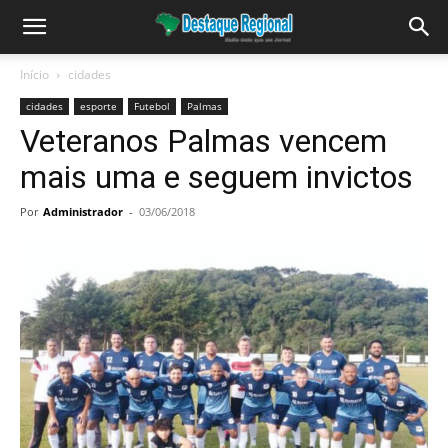
Início
cidades
cidades
esporte
Futebol
Palmas
Veteranos Palmas vencem
mais uma e seguem invictos
Por
Administrador
-
03/06/2018