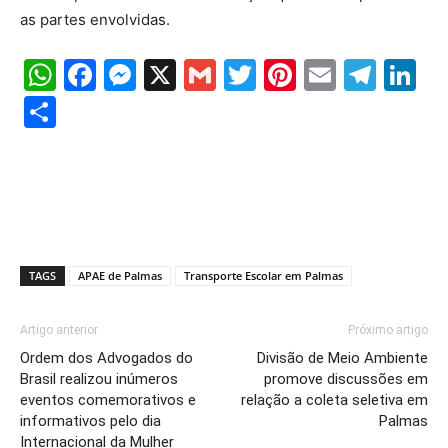
as partes envolvidas.
WhatsApp
Facebook
Messenger
X
Gmail
Twitter
Pinterest
Email
Tele
Li
Share
TAGS
APAE de Palmas
Transporte Escolar em Palmas
Artigo anterior
Próximo artigo
Ordem dos Advogados do
Divisão de Meio Ambiente
Brasil realizou inúmeros
promove discussões em
eventos comemorativos e
relação a coleta seletiva em
informativos pelo dia
Palmas
Internacional da Mulher